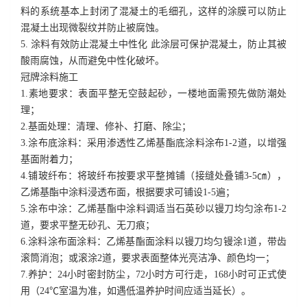
料的系统基本上封闭了混凝土的毛细孔，这样的涂膜可以防止
混凝土出现微裂纹并防止被腐蚀。
5. 涂料有效防止混凝土中性化
此涂层可保护混凝土，防止其被
酸雨腐蚀，从而避免中性化破坏。
冠牌涂料施工
1.素地要求：表面平整无空鼓起砂，一楼地面需预先做防潮处
理；
2.基面处理：清理、修补、打磨、除尘；
3.涂布底涂料：采用渗透性乙烯基酯底涂料涂布
1-2
道，以增强
基面附着力；
4.铺玻纤布：将玻纤布按要求平整摊铺（接缝处叠铺
3-5
㎝），
乙烯基酯中涂料浸透布面，根据要求可铺设
1-5
遍；
5.涂布中涂：乙烯基酯中涂料调适当石英砂以镘刀均匀涂布
1-2
道，要求平整无砂孔、无刀痕；
6.涂料涂布面涂料：乙烯基酯面涂料以镘刀均匀镘涂
1
道，带齿
滚筒消泡；或滚涂
2
道，要求表面整体光亮洁净、颜色均一；
7.养护：
24
小时密封防尘，
72
小时方可行走，
168
小时可正式使
用（
24
℃室温为准，如遇低温养护时间应适当延长）。