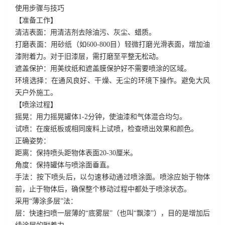
使用步骤与技巧
【准备工作】
清洁表面：用清洁剂去除油污、灰尘、蜡质。
打磨表面：用砂纸（如
600-800
目）轻微打磨光滑表面，增加油
漆附着力。对于旧漆层，需打磨至平整无松动。
遮盖保护：用美纹纸和遮盖膜保护好不需要喷涂的区域。
环境选择：在通风良好、干燥、无尘的环境下操作。避免大风
天户外施工。
【喷涂过程】
摇晃：用力摇晃罐体
1-2
分钟，使油漆和气体混合均匀。
试喷：在废纸板或相同废料上试喷，检查喷出效果和颜色。
正确姿势：
距离：保持喷头距物体表面
20-30
厘米。
角度：保持罐体与喷涂面垂直。
手法：按下喷头后，以匀速移动通过喷涂面。喷涂应始于物体
前，止于物体后，确保整个移动过程中都处于喷涂状态。
采用
“
薄涂多层
”
法：
层：快速扫喷一层薄的
“
底雾层
”
（也叫
“
飘漆
”
），目的是增加后