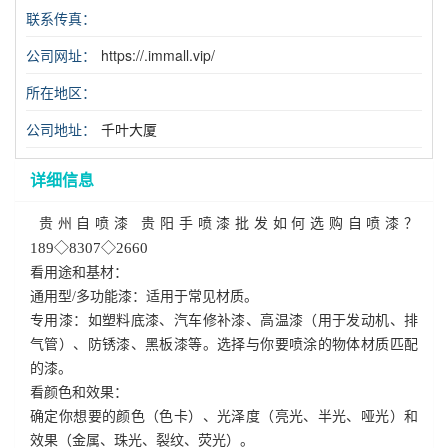
联系传真：
公司网址：
https://.immall.vip/
所在地区：
公司地址：
千叶大厦
详细信息
贵州自喷漆 贵阳手喷漆批发如何选购自喷漆？
189
◇8307◇2660
看用途和基材：
通用型
/
多功能漆：适用于常见材质。
专用漆：如塑料底漆、汽车修补漆、高温漆（用于发动机、排
气管）、防锈漆、黑板漆等。选择与你要喷涂的物体材质匹配
的漆。
看颜色和效果：
确定你想要的颜色（色卡）、光泽度（亮光、半光、哑光）和
效果（金属、珠光、裂纹、荧光）。