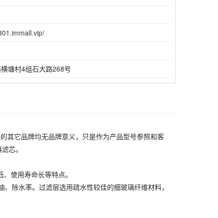
301.immall.vip/
横塘村4组石大路268号
及的其它品牌均无品牌意义，只是作为产品型号参照和客
器滤芯。
低、使用寿命长等特点。
油、除水
率
。过滤层选用疏水性
较
佳的细玻璃纤维材料，