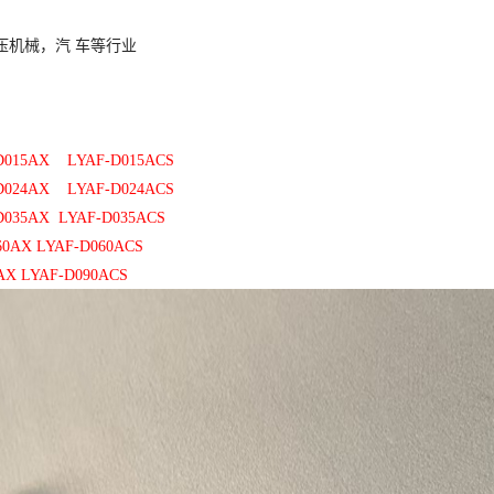
压机械，汽
车等行业
D015AX LYAF-D015ACS
D024AX LYAF-D024ACS
D035AX LYAF-D035ACS
60AX LYAF-D060ACS
AX LYAF-D090ACS