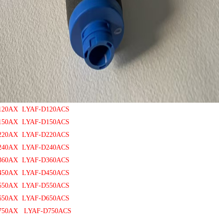
D120AX LYAF-D120ACS
150AX LYAF-D150ACS
220AX LYAF-D220ACS
240AX LYAF-D240ACS
360AX LYAF-D360ACS
450AX LYAF-D450ACS
550AX LYAF-D550ACS
650AX LYAF-D650ACS
750AX LYAF-D750ACS