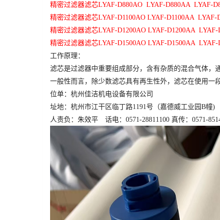
精密过滤器滤芯
LYAF-D880AO LYAF-D880AA LYAF-D
精密过滤器滤芯
LYAF-D1100AO LYAF-D1100AA LYAF-
精密过滤器滤芯
LYAF-D1200AO LYAF-D1200AA LYAF-
精密过滤器滤芯
LYAF-D1500AO LYAF-D1500AA LYAF-
工作原理：
滤芯是过滤器中重要组成部分，含有杂质的混合气体，
一般性而言，除少数滤芯具有再生性外，滤芯在使用一
位单：杭州佳
洁机电设备
有限公司
址地：杭州市江干区临丁路
1191号（嘉德威工业园B幢) 
人责负：朱效平 话电：
0571-28811100 真传：0571-85