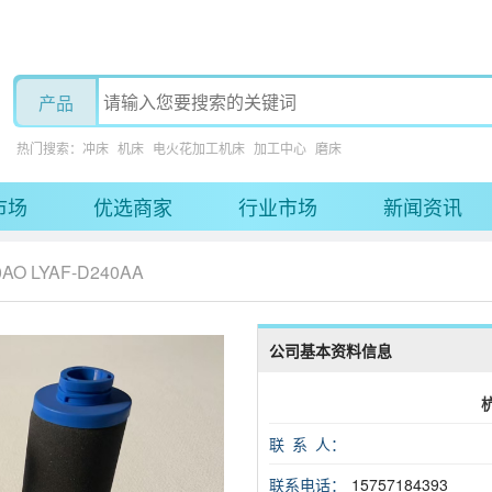
热门搜索：
冲床
机床
电火花加工机床
加工中心
磨床
市场
优选商家
行业市场
新闻资讯
O LYAF-D240AA
公司基本资料信息
联 系 人：
联系电话：
15757184393