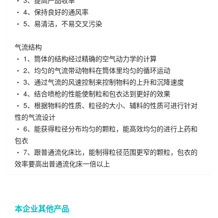
・ 3、提高产品收率
・ 4、保持良好的通风率
・ 5、易清洁，不易交叉污染
气流结构
・ 1、筒体的结构经过精确的空气动力学的计算
・ 2、均匀的气流带动物料在筒体里均匀的循环运动
・ 3、通过气流的风速控制来控制物料的上升和沉降速度
・ 4、结合喷枪的性能使制粒和包衣达到更好的效果
・ 5、根据物料的性质、粒径的大小、辅料的性质可进行针对
性的气流设计
・ 6、能获得粒径分布均匀的颗粒，能高效均匀的进行上药和
包衣
・ 7、跟普通流化床比，能制得粒径范围更窄的颗粒，包衣的
效率要高出普通流化床一倍以上
本企业其他产品