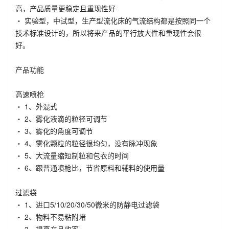
高，产品质量更稳定且重现性好
・ 实验型，中试型，生产型流化床的气流结构都是按照同一个
技术标准设计的，所以将来产品的平行放大性和重现性会很
好。
产品功能
高速喷枪
・ 1、外混式
・ 2、雾化液滴的粒径可调节
・ 3、雾化的角度可调节
・ 4、雾化颗粒的粒径很均匀，没有脉冲现象
・ 5、大流量缩短制粒和包衣的时间
・ 6、跟普通喷枪比，节省原料和辅料的使用量
过滤袋
・ 1、进口5/10/20/30/50微米的防静电过滤袋
・ 2、物料不易粘附堵