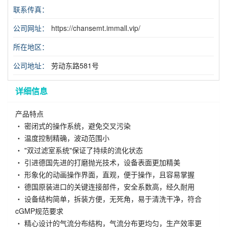
联系传真：
公司网址：
https://chansemt.immall.vip/
所在地区：
公司地址：
劳动东路581号
详细信息
产品特点
・ 密闭式的操作系统，避免交叉污染
・ 温度控制精确，波动范围小
・ "双过滤室系统"保证了持续的流化状态
・ 引进德国先进的打磨抛光技术，设备表面更加精美
・ 形象化的动画操作界面，直观，便于操作，且容易掌握
・ 德国原装进口的关键连接部件，安全系数高，经久耐用
・ 设备结构简单，拆装方便，无死角，易于清洗干净，符合
cGMP规范要求
・ 精心设计的气流分布结构，气流分布更均匀，生产效率更