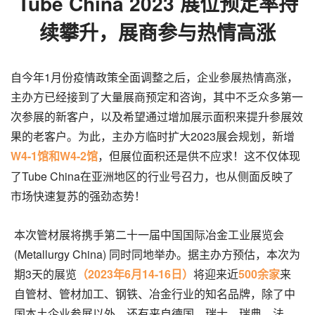
Tube China 2023 展位预定率持
续攀升，展商参与热情高涨
自今年1月份疫情政策全面调整之后，企业参展热情高涨，
主办方已经接到了大量展商预定和咨询，其中不乏众多第一
次参展的新客户，以及希望通过增加展示面积来提升参展效
果的老客户。为此，主办方临时扩大2023展会规划，新增
W4-1馆和W4-2馆
，但展位面积还是供不应求！这不仅体现
了Tube China在亚洲地区的行业号召力，也从侧面反映了
市场快速复苏的强劲态势！
本次管材展将携手第二十一届中国国际冶金工业展览会
(Metallurgy China) 同时同地举办。据主办方预估，本次为
期3天的展览
（2023年6月14-16日）
将迎来近
500余家
来
自管材、管材加工、钢铁、冶金行业的知名品牌，除了中
国本土企业参展以外，还有来自德国、瑞士、瑞典、法