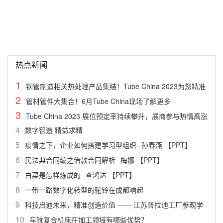
热点新闻
1
钢管制造相关热处理产品集结！Tube China 2023为您精准
2
罗列
管材管件大集合！6月Tube China现场了解更多
3
Tube China 2023 展位预定率持续攀升，展商参与热情高涨
4
数字智造 精益求精
5
疫情之下，企业如何搭建学习型组织--孙春燕 【PPT】
6
民法典合同编之借款合同解析--梅娜 【PPT】
7
白菜是怎样炼成的--查鸿达 【PPT】
8
一带一路数字化转型的驼铃在成都响起
9
科技启迪未来，精准创造价值 —— 江苏普拉迪工厂参观学
10
习活动
车铣复合机床在加工领域有哪些优势？