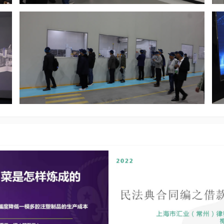
1
/
12